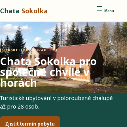
Chata
Sokolka
Menu
JIZERSKÉ HORY · HRABĚTICE
Chata Sokolka pro
společné chvíle v
horách
Turistické ubytování v poloroubené chalupě
až pro 28 osob.
Zjistit termín pobytu