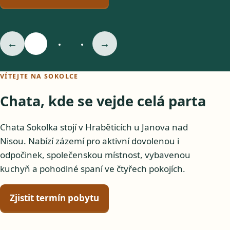
←
→
VÍTEJTE NA SOKOLCE
Chata, kde se vejde celá parta
Chata Sokolka stojí v Hraběticích u Janova nad
Nisou. Nabízí zázemí pro aktivní dovolenou i
odpočinek, společenskou místnost, vybavenou
kuchyň a pohodlné spaní ve čtyřech pokojích.
Zjistit termín pobytu