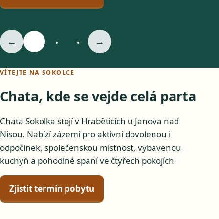
←
→
VÍTEJTE NA SOKOLCE
Chata, kde se vejde celá parta
Chata Sokolka stojí v Hraběticích u Janova nad
Nisou. Nabízí zázemí pro aktivní dovolenou i
odpočinek, společenskou místnost, vybavenou
kuchyň a pohodlné spaní ve čtyřech pokojích.
Zjistit termín pobytu