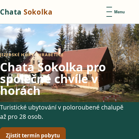
Chata
Sokolka
Menu
JIZERSKÉ HORY · HRABĚTICE
Chata Sokolka pro
společné chvíle v
horách
Turistické ubytování v poloroubené chalupě
až pro 28 osob.
Zjistit termín pobytu