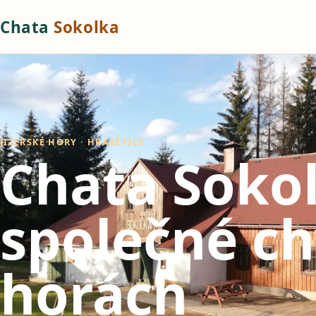
Chata
Sokolka
JIZERSKÉ HORY · HRABĚTICE
Chata Soko
společné ch
horách