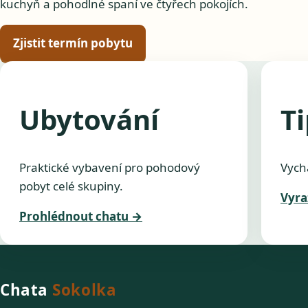
kuchyň a pohodlné spaní ve čtyřech pokojích.
Zjistit termín pobytu
Ubytování
Ti
Praktické vybavení pro pohodový
Vychá
pobyt celé skupiny.
Vyra
Prohlédnout chatu
→
Chata
Sokolka