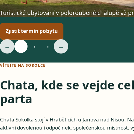
Turistické ubytování v poloroubené chalupě až p
Zjistit termín pobytu
←
→
VÍTEJTE NA SOKOLCE
Chata, kde se vejde ce
parta
Chata Sokolka stojí v Hraběticích u Janova nad Nisou. Na
aktivní dovolenou i odpočinek, společenskou místnost,