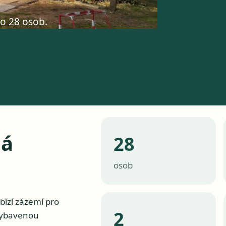
ro 28 osob.
lá
28
osob
bízí zázemí pro
2
 vybavenou