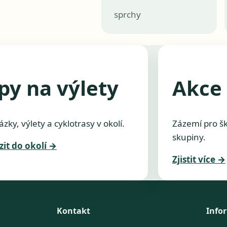
sprchy
py na výlety
Akce 
zky, výlety a cyklotrasy v okolí.
Zázemí pro šk
skupiny.
zit do okolí
→
Zjistit více
→
Kontakt
Info