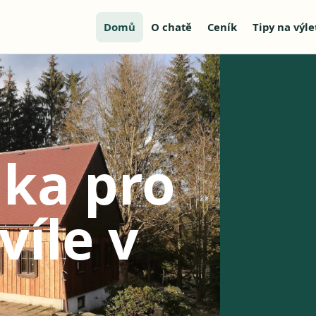
Domů
O chatě
Ceník
Tipy na výle
lka pro
víle v