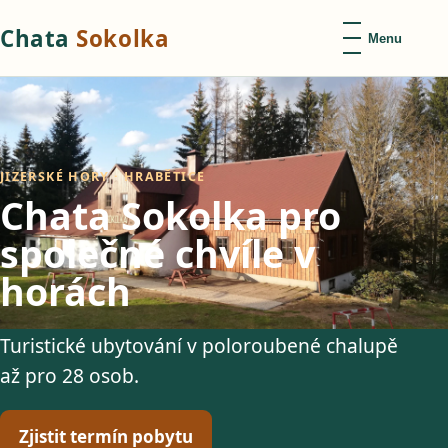
Chata
Sokolka
Menu
JIZERSKÉ HORY · HRABĚTICE
Chata Sokolka pro
společné chvíle v
horách
Turistické ubytování v poloroubené chalupě
až pro 28 osob.
Zjistit termín pobytu