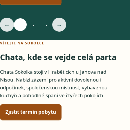
←
→
VÍTEJTE NA SOKOLCE
Chata, kde se vejde celá parta
Chata Sokolka stojí v Hraběticích u Janova nad
Nisou. Nabízí zázemí pro aktivní dovolenou i
odpočinek, společenskou místnost, vybavenou
kuchyň a pohodlné spaní ve čtyřech pokojích.
Zjistit termín pobytu